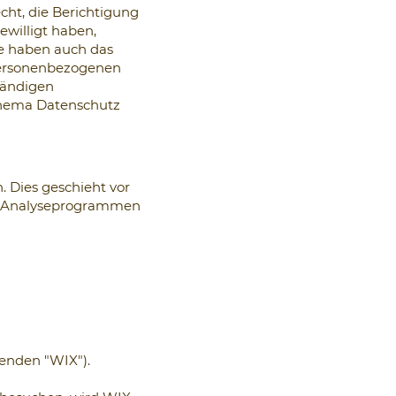
ht, die Berichtigung
ewilligt haben,
ie haben auch das
personenbezogenen
tändigen
Thema Datenschutz
. Dies geschieht vor
en Analyseprogrammen
lgenden "WIX").