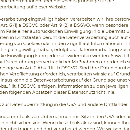
ine Informationen über die Rechtsgrundlage für die
rarbeitung auf dieser Website
verarbeitung eingewilligt haben, verarbeiten wir Ihre per
 Art. 6 (1) a DSGVO oder Art. 9 (2) a DSGVO, wenn besonder
 Im Falle einer ausdrücklichen Einwilligung in die Übermittl
en in Drittstaaten beruht die Datenverarbeitung auch auf A
erung von Cookies oder in den Zugriff auf Informationen in 
ting) eingewilligt haben, erfolgt die Datenverarbeitung zus
 Die Einwilligung kann jederzeit widerrufen werden. Soweit I
ur Durchführung vorvertraglicher Maßnahmen erforderlich si
dlage von Art. 6 Abs.. 1 lit. b DSGVO. Sind Ihre Daten darübe
chen Verpflichtung erforderlich, verarbeiten wir sie auf Grundl
 hinaus kann die Datenverarbeitung auf der Grundlage unser
 Abs.. 1 lit. f DSGVO erfolgen. Informationen zu den jeweilig
n den folgenden Absätzen dieser Datenschutzrichtlinie.
 zur Datenübermittlung in die USA und andere Drittländer
nderem Tools von Unternehmen mit Sitz in den USA oder an
ch nicht sicher sind. Wenn diese Tools aktiv sind, können I
nder übertragen und dort verarbeitet werden. Wir weisen dara