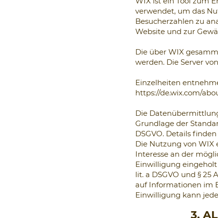
WIX ist ein Tool zum 
verwendet, um das Nut
Besucherzahlen zu anal
Website und zur Gewähr
Die über WIX gesamme
werden. Die Server von
Einzelheiten entnehmen
https://de.wix.com/abou
Die Datenübermittlung
Grundlage der Standar
DSGVO. Details finden 
Die Nutzung von WIX er
Interesse an der mögli
Einwilligung eingeholt 
lit. a DSGVO und § 25 
auf Informationen im E
Einwilligung kann jede
3. A