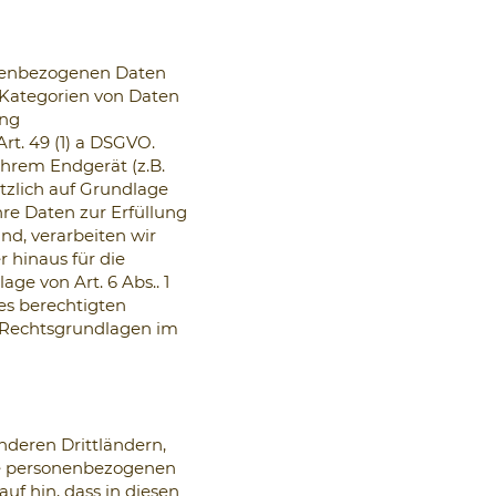
sonenbezogenen Daten
e Kategorien von Daten
ung
rt. 49 (1) a DSGVO.
Ihrem Endgerät (z.B.
ätzlich auf Grundlage
hre Daten zur Erfüllung
nd, verarbeiten wir
r hinaus für die
age von Art. 6 Abs.. 1
es berechtigten
en Rechtsgrundlagen im
deren Drittländern,
hre personenbezogenen
uf hin, dass in diesen