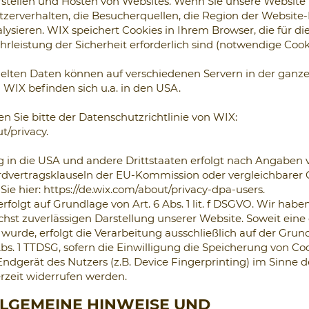
Erstellen und Hosten von Websites. Wenn Sie unsere Website
zerverhalten, die Besucherquellen, die Region der Website
ysieren. WIX speichert Cookies in Ihrem Browser, die für di
leistung der Sicherheit erforderlich sind (notwendige Cooki
lten Daten können auf verschiedenen Servern in der ganze
 WIX befinden sich u.a. in den USA.
 Sie bitte der Datenschutzrichtlinie von WIX:
t/privacy.
 in die USA und andere Drittstaaten erfolgt nach Angaben 
dvertragsklauseln der EU-Kommission oder vergleichbarer G
Sie hier:
https://de.wix.com/about/privacy-dpa-users.
folgt auf Grundlage von Art. 6 Abs. 1 lit. f DSGVO. Wir habe
chst zuverlässigen Darstellung unserer Website. Soweit ein
wurde, erfolgt die Verarbeitung ausschließlich auf der Grundl
Abs. 1 TTDSG, sofern die Einwilligung die Speicherung von Co
ndgerät des Nutzers (z.B. Device Fingerprinting) im Sinne 
rzeit widerrufen werden.
LLGEMEINE HINWEISE UND