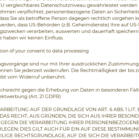
EU vergleichbares Datenschutzniveau gewährleistet werden k
ehmen verpflichtet, personenbezogene Daten an Sicherhei
ass Sie als betroffene Person dagegen rechtlich vorgehen 
werden, dass US-Behörden (z.B. Geheimdienste) Ihre auf US-
zwecken verarbeiten, auswerten und dauerhaft speichern.
 haben wir keinen Einfluss.
ion of your consent to data processing
ngsvorgänge sind nur mit Ihrer ausdrücklichen Zustimmung 
können Sie jederzeit widerrufen. Die Rechtmäßigkeit der bis
ibt vom Widerruf unberührt.
chsrecht gegen die Erhebung von Daten in besonderen Fäl
ektwerbung (Art. 21 GDPR)
RBEITUNG AUF DER GRUNDLAGE VON ART. 6 ABS. 1 LIT.
 DAS RECHT, AUS GRÜNDEN, DIE SICH AUS IHRER BESON
T GEGEN DIE VERARBEITUNG IHRER PERSONENBEZOGEN
EGEN; DIES GILT AUCH FÜR EIN AUF DIESE BESTIMMU
EILIGE RECHTSGRUNDLAGE, AUF DIE SICH DIE VERARBEIT