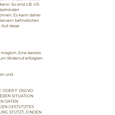
ann. So sind z.B. US-
tsbehörden
können. Es kann daher
Servern befindlichen
 Auf diese
möglich. Eine bereits
 zum Widerruf erfolgten
len und
 E ODER F DSGVO
DEREN SITUATION
EN DATEN
NGEN GESTÜTZTES
UNG STÜTZT, FINDEN