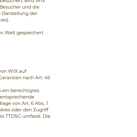
 besuchen, wird WIX
-Besucher und die
e Darstellung der
es).
n Welt gespeichert
von WIX auf
arantien nach Art. 46
n ein berechtigtes
e entsprechende
age von Art. 6 Abs.. 1
okies oder den Zugriff
des TTDSG umfasst. Die