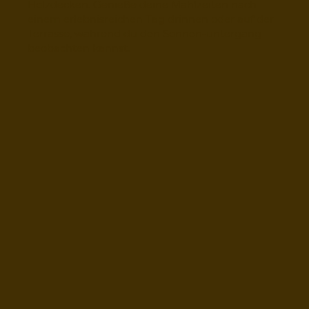
Holzdecken. Genieße deine Mahlzeiten nach
einem erlebnisreichen Tag drinnen oder auf der
Terrasse, während du den Sonnen-untergang
beobachten kannst.