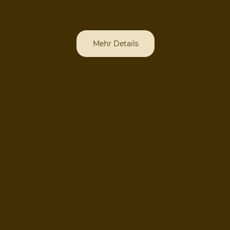
mit größter Sorgfalt nur für dich konzipiert wurde.
Mehr Details
Mountain Home
Deine 50 qm große Wohnung ist voller liebevoller
Details und Persönlichkeit. Der Wohnbereich mit
offener und voll ausgestatteter Küche, Sitzecke,
Esstisch und hellen Fenstern hat hohe