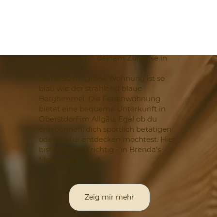
Willkommen in deinem Zuhause in
der Ferne.
Deine 50 m² große Wohnung ist so
blau wie der strahlend blaue
Berghimmel. Die Ferienwohnung
bietet eine bequeme Unterkunft in
Oberstdorf im Allgäu. Egal ob du
entspannen, dich sportlich betätigen
oder Kultur entdecken möchtest. Hier
bist du genau richtig - in Brenda's
Mountain Home!
Zeig mir mehr