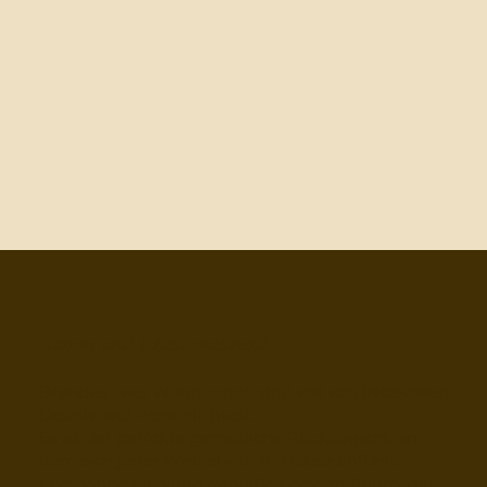
Komm und schau mal rein!
Brendas zwei Wohnungen sind voll von liebevollen
Details und Persönlichkeit.
Es ist der perfekte gemütliche Rückzugsort, an
dem sich jeder Winkel wie zu Hause anfühlt!
Entspanne dich und genießen deinen Raum, der