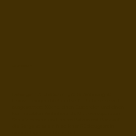
Mountain Loft
Diese gemütliche 50 m² große Wohnung ist
liebevoll eingerichtet und verfügt über eine voll
ausgestattete Küche, einen Essbereich und einen
komfortablen Wohnbereich. Mit zwei separaten
Schlafzimmern und einem Balkon mit Blick auf
die Berge ist es ein friedlicher Rückzugsort in
einer ruhigen Nachbarschaft.