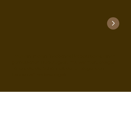
Trete ein in dein friedliches Bergparadies, einen
gemütlichen Rückzugsort mit warmen, erdigen
Tönen, die die Schönheit der umliegenden
Landschaft widerspiegeln.