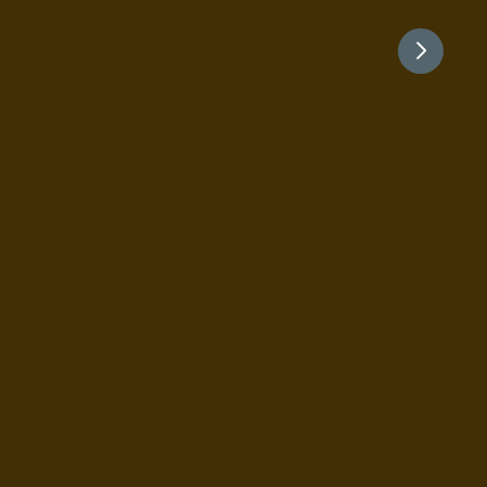
Willkommen in deinem Zuhause... Deine
Ferienwohnung ist so blau wie der strahlend
blaue Berghimmel und wird von Brenda und
Andreas mit viel Persönlichkeit geführt.