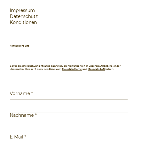
Impressum
Datenschutz
Konditionen
Kontaktiere uns
Bevor du eine Buchung anfragst, kannst du die Verfügbarkeit in unserem Airbnb-Kalender
überprüfen. Hier geht es zu den Links vom
Mountain Home
und
Mountain Loft
folgen.
Vorname
*
Nachname
*
E-Mail
*